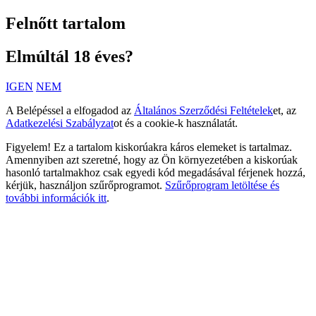
Felnőtt tartalom
Elmúltál 18 éves?
IGEN
NEM
A Belépéssel a elfogadod az
Általános Szerződési Feltételek
et, az
Adatkezelési Szabályzat
ot és a cookie-k használatát.
Figyelem! Ez a tartalom kiskorúakra káros elemeket is tartalmaz.
Amennyiben azt szeretné, hogy az Ön környezetében a kiskorúak
hasonló tartalmakhoz csak egyedi kód megadásával férjenek hozzá,
kérjük, használjon szűrőprogramot.
Szűrőprogram letöltése és
további információk itt
.