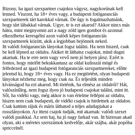
Bizony, ha igazi szexpartner csajokra vágysz, nagykorúnak kell
lenned. Viszont, ha 18+ éves vagy, a budapesti fotógaranciás
szexpartnerek tárt karokkal várnak. De úgy is fogalmazhatnánk,
hogy tárt lábakkal várnak. Ugye, te is ezt akarod? Akkor nincs más
hátra, mint megnyomni azt a nagy zöld igen gombot és azonnal
elkezdhetsz keresgélni azon valódi képes fotógaranciás
szexpartnerek között, akik a legjobban bejönnek neked.
Itt valódi fotógaranciás lányokat fogsz találni. Ha nem hiszed, csak
be kell lépned az oldalra. Akiket itt láthatsz csajokat, mind dugni
akarnak. Ha te erre nem vagy vevő nem jó helyen jársz. Ezért is
fontos, hogy mielőtt bekukkantasz az oldal kulisszái mögé és
felfedezed az igazi budapesti fotógaranciás szexpartnereket, előtte
jelentsd ki, hogy 18+ éves vagy. Ha ez megtörtént, olyan budapesti
lányokat nézhetsz meg, hogy csak na. És teljesítik minden
kívánságod ha ezt akarod. Mi történik, ha elmész az oldalról? Hát,
valószínűleg, nem fogsz ilyen jó budapesti csajokat találni, mint itt.
Sőt, ha vidéki vagy, még akkor is van értelme fellépni az oldalra,
hiszen nem csak budapesti, de vidéki csajok is hirdetnek az oldalon.
Csak kattints rájuk és máris láthatod a teljes adatlapjukat a
rosszlányokon. Az itteni csajok tudják, mit akarnak: valódi szexet
valódi pasikkal. Az sem baj, ha jó nagy farkad van. Itt biztosan akad
olyan, aki a méretes szerszámok kedvelője, akár szájba, akár popóba
spriccelnél.