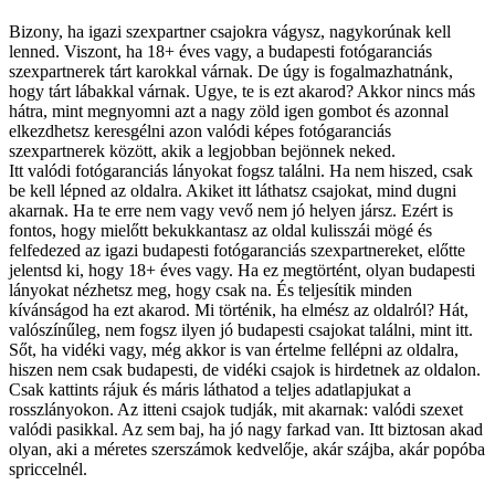
Bizony, ha igazi szexpartner csajokra vágysz, nagykorúnak kell
lenned. Viszont, ha 18+ éves vagy, a budapesti fotógaranciás
szexpartnerek tárt karokkal várnak. De úgy is fogalmazhatnánk,
hogy tárt lábakkal várnak. Ugye, te is ezt akarod? Akkor nincs más
hátra, mint megnyomni azt a nagy zöld igen gombot és azonnal
elkezdhetsz keresgélni azon valódi képes fotógaranciás
szexpartnerek között, akik a legjobban bejönnek neked.
Itt valódi fotógaranciás lányokat fogsz találni. Ha nem hiszed, csak
be kell lépned az oldalra. Akiket itt láthatsz csajokat, mind dugni
akarnak. Ha te erre nem vagy vevő nem jó helyen jársz. Ezért is
fontos, hogy mielőtt bekukkantasz az oldal kulisszái mögé és
felfedezed az igazi budapesti fotógaranciás szexpartnereket, előtte
jelentsd ki, hogy 18+ éves vagy. Ha ez megtörtént, olyan budapesti
lányokat nézhetsz meg, hogy csak na. És teljesítik minden
kívánságod ha ezt akarod. Mi történik, ha elmész az oldalról? Hát,
valószínűleg, nem fogsz ilyen jó budapesti csajokat találni, mint itt.
Sőt, ha vidéki vagy, még akkor is van értelme fellépni az oldalra,
hiszen nem csak budapesti, de vidéki csajok is hirdetnek az oldalon.
Csak kattints rájuk és máris láthatod a teljes adatlapjukat a
rosszlányokon. Az itteni csajok tudják, mit akarnak: valódi szexet
valódi pasikkal. Az sem baj, ha jó nagy farkad van. Itt biztosan akad
olyan, aki a méretes szerszámok kedvelője, akár szájba, akár popóba
spriccelnél.