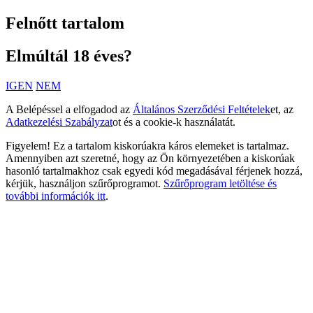
Felnőtt tartalom
Elmúltál 18 éves?
IGEN
NEM
A Belépéssel a elfogadod az
Általános Szerződési Feltételek
et, az
Adatkezelési Szabályzat
ot és a cookie-k használatát.
Figyelem! Ez a tartalom kiskorúakra káros elemeket is tartalmaz.
Amennyiben azt szeretné, hogy az Ön környezetében a kiskorúak
hasonló tartalmakhoz csak egyedi kód megadásával férjenek hozzá,
kérjük, használjon szűrőprogramot.
Szűrőprogram letöltése és
további információk itt
.