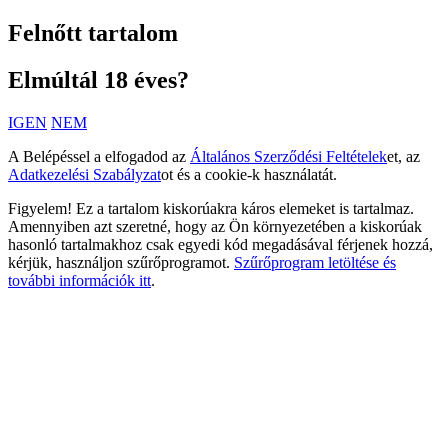
Felnőtt tartalom
Elmúltál 18 éves?
IGEN
NEM
A Belépéssel a elfogadod az
Általános Szerződési Feltételek
et, az
Adatkezelési Szabályzat
ot és a cookie-k használatát.
Figyelem! Ez a tartalom kiskorúakra káros elemeket is tartalmaz.
Amennyiben azt szeretné, hogy az Ön környezetében a kiskorúak
hasonló tartalmakhoz csak egyedi kód megadásával férjenek hozzá,
kérjük, használjon szűrőprogramot.
Szűrőprogram letöltése és
további információk itt
.