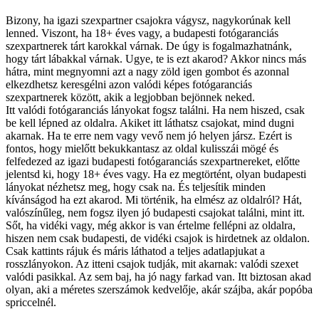
Bizony, ha igazi szexpartner csajokra vágysz, nagykorúnak kell
lenned. Viszont, ha 18+ éves vagy, a budapesti fotógaranciás
szexpartnerek tárt karokkal várnak. De úgy is fogalmazhatnánk,
hogy tárt lábakkal várnak. Ugye, te is ezt akarod? Akkor nincs más
hátra, mint megnyomni azt a nagy zöld igen gombot és azonnal
elkezdhetsz keresgélni azon valódi képes fotógaranciás
szexpartnerek között, akik a legjobban bejönnek neked.
Itt valódi fotógaranciás lányokat fogsz találni. Ha nem hiszed, csak
be kell lépned az oldalra. Akiket itt láthatsz csajokat, mind dugni
akarnak. Ha te erre nem vagy vevő nem jó helyen jársz. Ezért is
fontos, hogy mielőtt bekukkantasz az oldal kulisszái mögé és
felfedezed az igazi budapesti fotógaranciás szexpartnereket, előtte
jelentsd ki, hogy 18+ éves vagy. Ha ez megtörtént, olyan budapesti
lányokat nézhetsz meg, hogy csak na. És teljesítik minden
kívánságod ha ezt akarod. Mi történik, ha elmész az oldalról? Hát,
valószínűleg, nem fogsz ilyen jó budapesti csajokat találni, mint itt.
Sőt, ha vidéki vagy, még akkor is van értelme fellépni az oldalra,
hiszen nem csak budapesti, de vidéki csajok is hirdetnek az oldalon.
Csak kattints rájuk és máris láthatod a teljes adatlapjukat a
rosszlányokon. Az itteni csajok tudják, mit akarnak: valódi szexet
valódi pasikkal. Az sem baj, ha jó nagy farkad van. Itt biztosan akad
olyan, aki a méretes szerszámok kedvelője, akár szájba, akár popóba
spriccelnél.