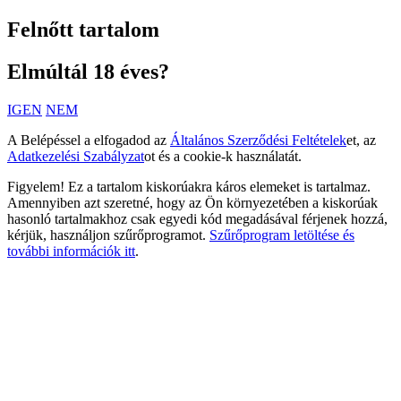
Felnőtt tartalom
Elmúltál 18 éves?
IGEN
NEM
A Belépéssel a elfogadod az
Általános Szerződési Feltételek
et, az
Adatkezelési Szabályzat
ot és a cookie-k használatát.
Figyelem! Ez a tartalom kiskorúakra káros elemeket is tartalmaz.
Amennyiben azt szeretné, hogy az Ön környezetében a kiskorúak
hasonló tartalmakhoz csak egyedi kód megadásával férjenek hozzá,
kérjük, használjon szűrőprogramot.
Szűrőprogram letöltése és
további információk itt
.