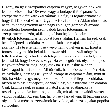
Bizony, ha igazi szexpartner csajokra vágysz, nagykorúnak kell
lenned. Viszont, ha 18+ éves vagy, a budapesti fotógaranciás
szexpartnerek tárt karokkal várnak. De úgy is fogalmazhatnánk,
hogy tárt lábakkal várnak. Ugye, te is ezt akarod? Akkor nincs más
hátra, mint megnyomni azt a nagy zöld igen gombot és azonnal
elkezdhetsz keresgélni azon valódi képes fotógaranciás
szexpartnerek között, akik a legjobban bejönnek neked.
Itt valódi fotógaranciás lányokat fogsz találni. Ha nem hiszed, csak
be kell lépned az oldalra. Akiket itt láthatsz csajokat, mind dugni
akarnak. Ha te erre nem vagy vevő nem jó helyen jársz. Ezért is
fontos, hogy mielőtt bekukkantasz az oldal kulisszái mögé és
felfedezed az igazi budapesti fotógaranciás szexpartnereket, előtte
jelentsd ki, hogy 18+ éves vagy. Ha ez megtörtént, olyan budapesti
lányokat nézhetsz meg, hogy csak na. És teljesítik minden
kívánságod ha ezt akarod. Mi történik, ha elmész az oldalról? Hát,
valószínűleg, nem fogsz ilyen jó budapesti csajokat találni, mint itt.
Sőt, ha vidéki vagy, még akkor is van értelme fellépni az oldalra,
hiszen nem csak budapesti, de vidéki csajok is hirdetnek az oldalon.
Csak kattints rájuk és máris láthatod a teljes adatlapjukat a
rosszlányokon. Az itteni csajok tudják, mit akarnak: valódi szexet
valódi pasikkal. Az sem baj, ha jó nagy farkad van. Itt biztosan akad
olyan, aki a méretes szerszámok kedvelője, akár szájba, akár popóba
spriccelnél.