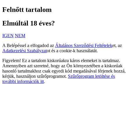
Felnőtt tartalom
Elmúltál 18 éves?
IGEN
NEM
A Belépéssel a elfogadod az
Általános Szerződési Feltételek
et, az
Adatkezelési Szabályzat
ot és a cookie-k használatát.
Figyelem! Ez a tartalom kiskorúakra káros elemeket is tartalmaz.
Amennyiben azt szeretné, hogy az Ön környezetében a kiskorúak
hasonló tartalmakhoz csak egyedi kód megadásával férjenek hozzá,
kérjük, használjon szűrőprogramot.
Szűrőprogram letöltése és
további információk itt
.