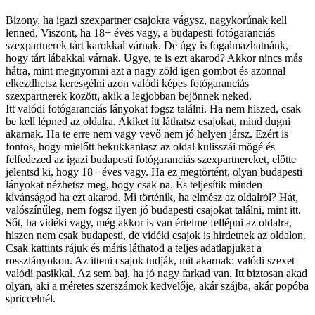
Bizony, ha igazi szexpartner csajokra vágysz, nagykorúnak kell
lenned. Viszont, ha 18+ éves vagy, a budapesti fotógaranciás
szexpartnerek tárt karokkal várnak. De úgy is fogalmazhatnánk,
hogy tárt lábakkal várnak. Ugye, te is ezt akarod? Akkor nincs más
hátra, mint megnyomni azt a nagy zöld igen gombot és azonnal
elkezdhetsz keresgélni azon valódi képes fotógaranciás
szexpartnerek között, akik a legjobban bejönnek neked.
Itt valódi fotógaranciás lányokat fogsz találni. Ha nem hiszed, csak
be kell lépned az oldalra. Akiket itt láthatsz csajokat, mind dugni
akarnak. Ha te erre nem vagy vevő nem jó helyen jársz. Ezért is
fontos, hogy mielőtt bekukkantasz az oldal kulisszái mögé és
felfedezed az igazi budapesti fotógaranciás szexpartnereket, előtte
jelentsd ki, hogy 18+ éves vagy. Ha ez megtörtént, olyan budapesti
lányokat nézhetsz meg, hogy csak na. És teljesítik minden
kívánságod ha ezt akarod. Mi történik, ha elmész az oldalról? Hát,
valószínűleg, nem fogsz ilyen jó budapesti csajokat találni, mint itt.
Sőt, ha vidéki vagy, még akkor is van értelme fellépni az oldalra,
hiszen nem csak budapesti, de vidéki csajok is hirdetnek az oldalon.
Csak kattints rájuk és máris láthatod a teljes adatlapjukat a
rosszlányokon. Az itteni csajok tudják, mit akarnak: valódi szexet
valódi pasikkal. Az sem baj, ha jó nagy farkad van. Itt biztosan akad
olyan, aki a méretes szerszámok kedvelője, akár szájba, akár popóba
spriccelnél.