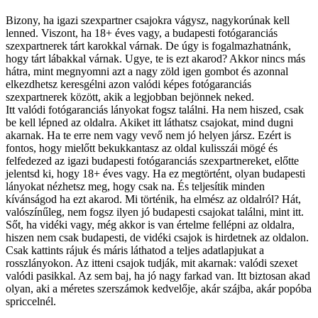
Bizony, ha igazi szexpartner csajokra vágysz, nagykorúnak kell
lenned. Viszont, ha 18+ éves vagy, a budapesti fotógaranciás
szexpartnerek tárt karokkal várnak. De úgy is fogalmazhatnánk,
hogy tárt lábakkal várnak. Ugye, te is ezt akarod? Akkor nincs más
hátra, mint megnyomni azt a nagy zöld igen gombot és azonnal
elkezdhetsz keresgélni azon valódi képes fotógaranciás
szexpartnerek között, akik a legjobban bejönnek neked.
Itt valódi fotógaranciás lányokat fogsz találni. Ha nem hiszed, csak
be kell lépned az oldalra. Akiket itt láthatsz csajokat, mind dugni
akarnak. Ha te erre nem vagy vevő nem jó helyen jársz. Ezért is
fontos, hogy mielőtt bekukkantasz az oldal kulisszái mögé és
felfedezed az igazi budapesti fotógaranciás szexpartnereket, előtte
jelentsd ki, hogy 18+ éves vagy. Ha ez megtörtént, olyan budapesti
lányokat nézhetsz meg, hogy csak na. És teljesítik minden
kívánságod ha ezt akarod. Mi történik, ha elmész az oldalról? Hát,
valószínűleg, nem fogsz ilyen jó budapesti csajokat találni, mint itt.
Sőt, ha vidéki vagy, még akkor is van értelme fellépni az oldalra,
hiszen nem csak budapesti, de vidéki csajok is hirdetnek az oldalon.
Csak kattints rájuk és máris láthatod a teljes adatlapjukat a
rosszlányokon. Az itteni csajok tudják, mit akarnak: valódi szexet
valódi pasikkal. Az sem baj, ha jó nagy farkad van. Itt biztosan akad
olyan, aki a méretes szerszámok kedvelője, akár szájba, akár popóba
spriccelnél.