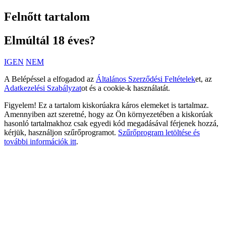
Felnőtt tartalom
Elmúltál 18 éves?
IGEN
NEM
A Belépéssel a elfogadod az
Általános Szerződési Feltételek
et, az
Adatkezelési Szabályzat
ot és a cookie-k használatát.
Figyelem! Ez a tartalom kiskorúakra káros elemeket is tartalmaz.
Amennyiben azt szeretné, hogy az Ön környezetében a kiskorúak
hasonló tartalmakhoz csak egyedi kód megadásával férjenek hozzá,
kérjük, használjon szűrőprogramot.
Szűrőprogram letöltése és
további információk itt
.