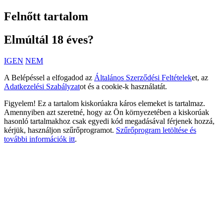
Felnőtt tartalom
Elmúltál 18 éves?
IGEN
NEM
A Belépéssel a elfogadod az
Általános Szerződési Feltételek
et, az
Adatkezelési Szabályzat
ot és a cookie-k használatát.
Figyelem! Ez a tartalom kiskorúakra káros elemeket is tartalmaz.
Amennyiben azt szeretné, hogy az Ön környezetében a kiskorúak
hasonló tartalmakhoz csak egyedi kód megadásával férjenek hozzá,
kérjük, használjon szűrőprogramot.
Szűrőprogram letöltése és
további információk itt
.