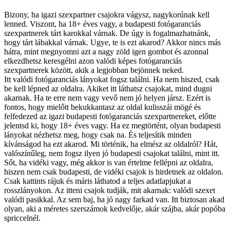
Bizony, ha igazi szexpartner csajokra vágysz, nagykorúnak kell
lenned. Viszont, ha 18+ éves vagy, a budapesti fotógaranciás
szexpartnerek tárt karokkal várnak. De úgy is fogalmazhatnánk,
hogy tárt lábakkal várnak. Ugye, te is ezt akarod? Akkor nincs más
hátra, mint megnyomni azt a nagy zöld igen gombot és azonnal
elkezdhetsz keresgélni azon valódi képes fotógaranciás
szexpartnerek között, akik a legjobban bejönnek neked.
Itt valódi fotógaranciás lányokat fogsz találni. Ha nem hiszed, csak
be kell lépned az oldalra. Akiket itt láthatsz csajokat, mind dugni
akarnak. Ha te erre nem vagy vevő nem jó helyen jársz. Ezért is
fontos, hogy mielőtt bekukkantasz az oldal kulisszái mögé és
felfedezed az igazi budapesti fotógaranciás szexpartnereket, előtte
jelentsd ki, hogy 18+ éves vagy. Ha ez megtörtént, olyan budapesti
lányokat nézhetsz meg, hogy csak na. És teljesítik minden
kívánságod ha ezt akarod. Mi történik, ha elmész az oldalról? Hát,
valószínűleg, nem fogsz ilyen jó budapesti csajokat találni, mint itt.
Sőt, ha vidéki vagy, még akkor is van értelme fellépni az oldalra,
hiszen nem csak budapesti, de vidéki csajok is hirdetnek az oldalon.
Csak kattints rájuk és máris láthatod a teljes adatlapjukat a
rosszlányokon. Az itteni csajok tudják, mit akarnak: valódi szexet
valódi pasikkal. Az sem baj, ha jó nagy farkad van. Itt biztosan akad
olyan, aki a méretes szerszámok kedvelője, akár szájba, akár popóba
spriccelnél.