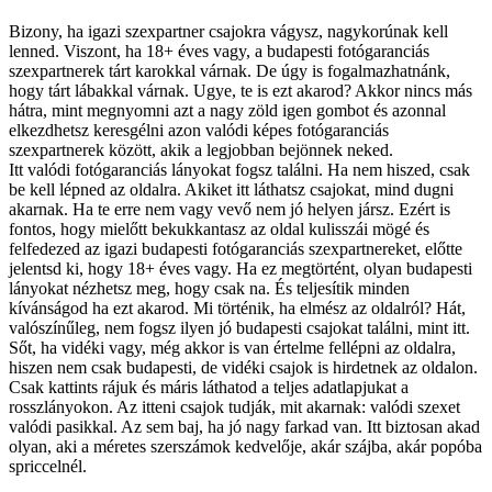
Bizony, ha igazi szexpartner csajokra vágysz, nagykorúnak kell
lenned. Viszont, ha 18+ éves vagy, a budapesti fotógaranciás
szexpartnerek tárt karokkal várnak. De úgy is fogalmazhatnánk,
hogy tárt lábakkal várnak. Ugye, te is ezt akarod? Akkor nincs más
hátra, mint megnyomni azt a nagy zöld igen gombot és azonnal
elkezdhetsz keresgélni azon valódi képes fotógaranciás
szexpartnerek között, akik a legjobban bejönnek neked.
Itt valódi fotógaranciás lányokat fogsz találni. Ha nem hiszed, csak
be kell lépned az oldalra. Akiket itt láthatsz csajokat, mind dugni
akarnak. Ha te erre nem vagy vevő nem jó helyen jársz. Ezért is
fontos, hogy mielőtt bekukkantasz az oldal kulisszái mögé és
felfedezed az igazi budapesti fotógaranciás szexpartnereket, előtte
jelentsd ki, hogy 18+ éves vagy. Ha ez megtörtént, olyan budapesti
lányokat nézhetsz meg, hogy csak na. És teljesítik minden
kívánságod ha ezt akarod. Mi történik, ha elmész az oldalról? Hát,
valószínűleg, nem fogsz ilyen jó budapesti csajokat találni, mint itt.
Sőt, ha vidéki vagy, még akkor is van értelme fellépni az oldalra,
hiszen nem csak budapesti, de vidéki csajok is hirdetnek az oldalon.
Csak kattints rájuk és máris láthatod a teljes adatlapjukat a
rosszlányokon. Az itteni csajok tudják, mit akarnak: valódi szexet
valódi pasikkal. Az sem baj, ha jó nagy farkad van. Itt biztosan akad
olyan, aki a méretes szerszámok kedvelője, akár szájba, akár popóba
spriccelnél.