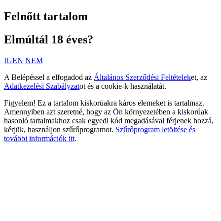
Felnőtt tartalom
Elmúltál 18 éves?
IGEN
NEM
A Belépéssel a elfogadod az
Általános Szerződési Feltételek
et, az
Adatkezelési Szabályzat
ot és a cookie-k használatát.
Figyelem! Ez a tartalom kiskorúakra káros elemeket is tartalmaz.
Amennyiben azt szeretné, hogy az Ön környezetében a kiskorúak
hasonló tartalmakhoz csak egyedi kód megadásával férjenek hozzá,
kérjük, használjon szűrőprogramot.
Szűrőprogram letöltése és
további információk itt
.