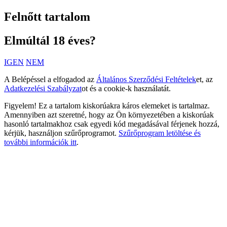
Felnőtt tartalom
Elmúltál 18 éves?
IGEN
NEM
A Belépéssel a elfogadod az
Általános Szerződési Feltételek
et, az
Adatkezelési Szabályzat
ot és a cookie-k használatát.
Figyelem! Ez a tartalom kiskorúakra káros elemeket is tartalmaz.
Amennyiben azt szeretné, hogy az Ön környezetében a kiskorúak
hasonló tartalmakhoz csak egyedi kód megadásával férjenek hozzá,
kérjük, használjon szűrőprogramot.
Szűrőprogram letöltése és
további információk itt
.