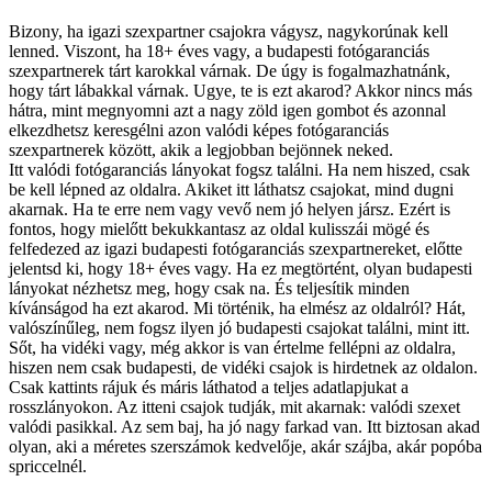
Bizony, ha igazi szexpartner csajokra vágysz, nagykorúnak kell
lenned. Viszont, ha 18+ éves vagy, a budapesti fotógaranciás
szexpartnerek tárt karokkal várnak. De úgy is fogalmazhatnánk,
hogy tárt lábakkal várnak. Ugye, te is ezt akarod? Akkor nincs más
hátra, mint megnyomni azt a nagy zöld igen gombot és azonnal
elkezdhetsz keresgélni azon valódi képes fotógaranciás
szexpartnerek között, akik a legjobban bejönnek neked.
Itt valódi fotógaranciás lányokat fogsz találni. Ha nem hiszed, csak
be kell lépned az oldalra. Akiket itt láthatsz csajokat, mind dugni
akarnak. Ha te erre nem vagy vevő nem jó helyen jársz. Ezért is
fontos, hogy mielőtt bekukkantasz az oldal kulisszái mögé és
felfedezed az igazi budapesti fotógaranciás szexpartnereket, előtte
jelentsd ki, hogy 18+ éves vagy. Ha ez megtörtént, olyan budapesti
lányokat nézhetsz meg, hogy csak na. És teljesítik minden
kívánságod ha ezt akarod. Mi történik, ha elmész az oldalról? Hát,
valószínűleg, nem fogsz ilyen jó budapesti csajokat találni, mint itt.
Sőt, ha vidéki vagy, még akkor is van értelme fellépni az oldalra,
hiszen nem csak budapesti, de vidéki csajok is hirdetnek az oldalon.
Csak kattints rájuk és máris láthatod a teljes adatlapjukat a
rosszlányokon. Az itteni csajok tudják, mit akarnak: valódi szexet
valódi pasikkal. Az sem baj, ha jó nagy farkad van. Itt biztosan akad
olyan, aki a méretes szerszámok kedvelője, akár szájba, akár popóba
spriccelnél.