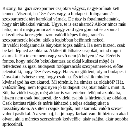
Bizony, ha igazi szexpartner csajokra vágysz, nagykorúnak kell
lenned. Viszont, ha 18+ éves vagy, a budapesti fotógaranciás
szexpartnerek tárt karokkal várnak. De úgy is fogalmazhatnánk,
hogy tárt lábakkal várnak. Ugye, te is ezt akarod? Akkor nincs más
hátra, mint megnyomni azt a nagy zöld igen gombot és azonnal
elkezdhetsz keresgélni azon valódi képes fotógaranciás
szexpartnerek között, akik a legjobban bejönnek neked.
Itt valódi fotógaranciás lányokat fogsz találni. Ha nem hiszed, csak
be kell lépned az oldalra. Akiket itt láthatsz csajokat, mind dugni
akarnak. Ha te erre nem vagy vevő nem jó helyen jársz. Ezért is
fontos, hogy mielőtt bekukkantasz az oldal kulisszái mögé és
felfedezed az igazi budapesti fotógaranciás szexpartnereket, előtte
jelentsd ki, hogy 18+ éves vagy. Ha ez megtörtént, olyan budapesti
lányokat nézhetsz meg, hogy csak na. És teljesítik minden
kívánságod ha ezt akarod. Mi történik, ha elmész az oldalról? Hát,
valószínűleg, nem fogsz ilyen jó budapesti csajokat találni, mint itt.
Sőt, ha vidéki vagy, még akkor is van értelme fellépni az oldalra,
hiszen nem csak budapesti, de vidéki csajok is hirdetnek az oldalon.
Csak kattints rájuk és máris láthatod a teljes adatlapjukat a
rosszlányokon. Az itteni csajok tudják, mit akarnak: valódi szexet
valódi pasikkal. Az sem baj, ha jó nagy farkad van. Itt biztosan akad
olyan, aki a méretes szerszámok kedvelője, akár szájba, akár popóba
spriccelnél.