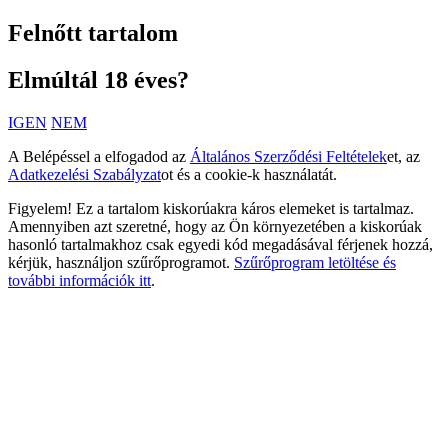
Felnőtt tartalom
Elmúltál 18 éves?
IGEN
NEM
A Belépéssel a elfogadod az
Általános Szerződési Feltételek
et, az
Adatkezelési Szabályzat
ot és a cookie-k használatát.
Figyelem! Ez a tartalom kiskorúakra káros elemeket is tartalmaz.
Amennyiben azt szeretné, hogy az Ön környezetében a kiskorúak
hasonló tartalmakhoz csak egyedi kód megadásával férjenek hozzá,
kérjük, használjon szűrőprogramot.
Szűrőprogram letöltése és
további információk itt
.