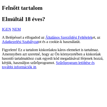
Felnőtt tartalom
Elmúltál 18 éves?
IGEN
NEM
A Belépéssel a elfogadod az
Általános Szerződési Feltételek
et, az
Adatkezelési Szabályzat
ot és a cookie-k használatát.
Figyelem! Ez a tartalom kiskorúakra káros elemeket is tartalmaz.
Amennyiben azt szeretné, hogy az Ön környezetében a kiskorúak
hasonló tartalmakhoz csak egyedi kód megadásával férjenek hozzá,
kérjük, használjon szűrőprogramot.
Szűrőprogram letöltése és
további információk itt
.