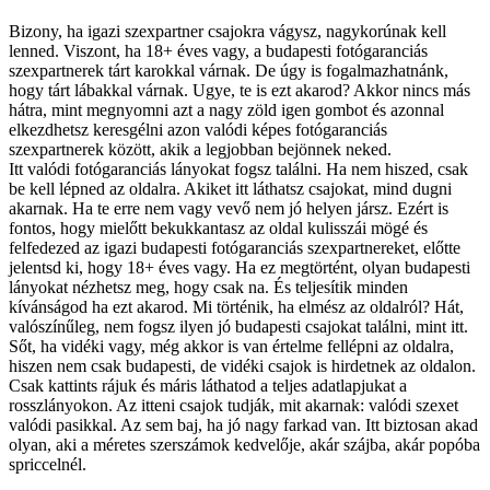
Bizony, ha igazi szexpartner csajokra vágysz, nagykorúnak kell
lenned. Viszont, ha 18+ éves vagy, a budapesti fotógaranciás
szexpartnerek tárt karokkal várnak. De úgy is fogalmazhatnánk,
hogy tárt lábakkal várnak. Ugye, te is ezt akarod? Akkor nincs más
hátra, mint megnyomni azt a nagy zöld igen gombot és azonnal
elkezdhetsz keresgélni azon valódi képes fotógaranciás
szexpartnerek között, akik a legjobban bejönnek neked.
Itt valódi fotógaranciás lányokat fogsz találni. Ha nem hiszed, csak
be kell lépned az oldalra. Akiket itt láthatsz csajokat, mind dugni
akarnak. Ha te erre nem vagy vevő nem jó helyen jársz. Ezért is
fontos, hogy mielőtt bekukkantasz az oldal kulisszái mögé és
felfedezed az igazi budapesti fotógaranciás szexpartnereket, előtte
jelentsd ki, hogy 18+ éves vagy. Ha ez megtörtént, olyan budapesti
lányokat nézhetsz meg, hogy csak na. És teljesítik minden
kívánságod ha ezt akarod. Mi történik, ha elmész az oldalról? Hát,
valószínűleg, nem fogsz ilyen jó budapesti csajokat találni, mint itt.
Sőt, ha vidéki vagy, még akkor is van értelme fellépni az oldalra,
hiszen nem csak budapesti, de vidéki csajok is hirdetnek az oldalon.
Csak kattints rájuk és máris láthatod a teljes adatlapjukat a
rosszlányokon. Az itteni csajok tudják, mit akarnak: valódi szexet
valódi pasikkal. Az sem baj, ha jó nagy farkad van. Itt biztosan akad
olyan, aki a méretes szerszámok kedvelője, akár szájba, akár popóba
spriccelnél.