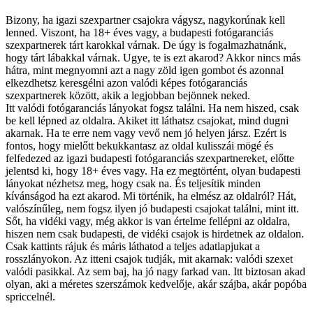
Bizony, ha igazi szexpartner csajokra vágysz, nagykorúnak kell
lenned. Viszont, ha 18+ éves vagy, a budapesti fotógaranciás
szexpartnerek tárt karokkal várnak. De úgy is fogalmazhatnánk,
hogy tárt lábakkal várnak. Ugye, te is ezt akarod? Akkor nincs más
hátra, mint megnyomni azt a nagy zöld igen gombot és azonnal
elkezdhetsz keresgélni azon valódi képes fotógaranciás
szexpartnerek között, akik a legjobban bejönnek neked.
Itt valódi fotógaranciás lányokat fogsz találni. Ha nem hiszed, csak
be kell lépned az oldalra. Akiket itt láthatsz csajokat, mind dugni
akarnak. Ha te erre nem vagy vevő nem jó helyen jársz. Ezért is
fontos, hogy mielőtt bekukkantasz az oldal kulisszái mögé és
felfedezed az igazi budapesti fotógaranciás szexpartnereket, előtte
jelentsd ki, hogy 18+ éves vagy. Ha ez megtörtént, olyan budapesti
lányokat nézhetsz meg, hogy csak na. És teljesítik minden
kívánságod ha ezt akarod. Mi történik, ha elmész az oldalról? Hát,
valószínűleg, nem fogsz ilyen jó budapesti csajokat találni, mint itt.
Sőt, ha vidéki vagy, még akkor is van értelme fellépni az oldalra,
hiszen nem csak budapesti, de vidéki csajok is hirdetnek az oldalon.
Csak kattints rájuk és máris láthatod a teljes adatlapjukat a
rosszlányokon. Az itteni csajok tudják, mit akarnak: valódi szexet
valódi pasikkal. Az sem baj, ha jó nagy farkad van. Itt biztosan akad
olyan, aki a méretes szerszámok kedvelője, akár szájba, akár popóba
spriccelnél.