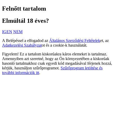
Felnőtt tartalom
Elmúltál 18 éves?
IGEN
NEM
A Belépéssel a elfogadod az
Általános Szerződési Feltételek
et, az
Adatkezelési Szabályzat
ot és a cookie-k használatát.
Figyelem! Ez a tartalom kiskorúakra káros elemeket is tartalmaz.
Amennyiben azt szeretné, hogy az Ön környezetében a kiskorúak
hasonló tartalmakhoz csak egyedi kód megadásával férjenek hozzá,
kérjük, használjon szűrőprogramot.
Szűrőprogram letöltése és
további információk itt
.