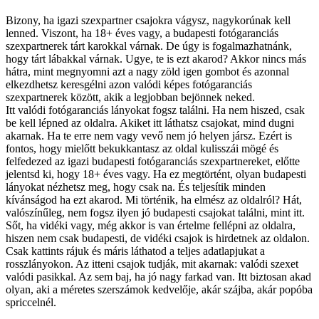
Bizony, ha igazi szexpartner csajokra vágysz, nagykorúnak kell
lenned. Viszont, ha 18+ éves vagy, a budapesti fotógaranciás
szexpartnerek tárt karokkal várnak. De úgy is fogalmazhatnánk,
hogy tárt lábakkal várnak. Ugye, te is ezt akarod? Akkor nincs más
hátra, mint megnyomni azt a nagy zöld igen gombot és azonnal
elkezdhetsz keresgélni azon valódi képes fotógaranciás
szexpartnerek között, akik a legjobban bejönnek neked.
Itt valódi fotógaranciás lányokat fogsz találni. Ha nem hiszed, csak
be kell lépned az oldalra. Akiket itt láthatsz csajokat, mind dugni
akarnak. Ha te erre nem vagy vevő nem jó helyen jársz. Ezért is
fontos, hogy mielőtt bekukkantasz az oldal kulisszái mögé és
felfedezed az igazi budapesti fotógaranciás szexpartnereket, előtte
jelentsd ki, hogy 18+ éves vagy. Ha ez megtörtént, olyan budapesti
lányokat nézhetsz meg, hogy csak na. És teljesítik minden
kívánságod ha ezt akarod. Mi történik, ha elmész az oldalról? Hát,
valószínűleg, nem fogsz ilyen jó budapesti csajokat találni, mint itt.
Sőt, ha vidéki vagy, még akkor is van értelme fellépni az oldalra,
hiszen nem csak budapesti, de vidéki csajok is hirdetnek az oldalon.
Csak kattints rájuk és máris láthatod a teljes adatlapjukat a
rosszlányokon. Az itteni csajok tudják, mit akarnak: valódi szexet
valódi pasikkal. Az sem baj, ha jó nagy farkad van. Itt biztosan akad
olyan, aki a méretes szerszámok kedvelője, akár szájba, akár popóba
spriccelnél.