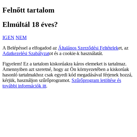
Felnőtt tartalom
Elmúltál 18 éves?
IGEN
NEM
A Belépéssel a elfogadod az
Általános Szerződési Feltételek
et, az
Adatkezelési Szabályzat
ot és a cookie-k használatát.
Figyelem! Ez a tartalom kiskorúakra káros elemeket is tartalmaz.
Amennyiben azt szeretné, hogy az Ön környezetében a kiskorúak
hasonló tartalmakhoz csak egyedi kód megadásával férjenek hozzá,
kérjük, használjon szűrőprogramot.
Szűrőprogram letöltése és
további információk itt
.