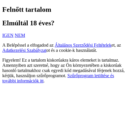
Felnőtt tartalom
Elmúltál 18 éves?
IGEN
NEM
A Belépéssel a elfogadod az
Általános Szerződési Feltételek
et, az
Adatkezelési Szabályzat
ot és a cookie-k használatát.
Figyelem! Ez a tartalom kiskorúakra káros elemeket is tartalmaz.
Amennyiben azt szeretné, hogy az Ön környezetében a kiskorúak
hasonló tartalmakhoz csak egyedi kód megadásával férjenek hozzá,
kérjük, használjon szűrőprogramot.
Szűrőprogram letöltése és
további információk itt
.