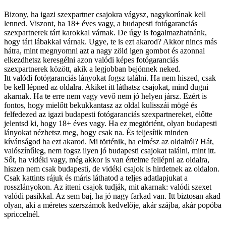
Bizony, ha igazi szexpartner csajokra vágysz, nagykorúnak kell
lenned. Viszont, ha 18+ éves vagy, a budapesti fotógaranciás
szexpartnerek tárt karokkal várnak. De úgy is fogalmazhatnánk,
hogy tárt lábakkal várnak. Ugye, te is ezt akarod? Akkor nincs más
hátra, mint megnyomni azt a nagy zöld igen gombot és azonnal
elkezdhetsz keresgélni azon valódi képes fotógaranciás
szexpartnerek között, akik a legjobban bejönnek neked.
Itt valódi fotógaranciás lányokat fogsz találni. Ha nem hiszed, csak
be kell lépned az oldalra. Akiket itt láthatsz csajokat, mind dugni
akarnak. Ha te erre nem vagy vevő nem jó helyen jársz. Ezért is
fontos, hogy mielőtt bekukkantasz az oldal kulisszái mögé és
felfedezed az igazi budapesti fotógaranciás szexpartnereket, előtte
jelentsd ki, hogy 18+ éves vagy. Ha ez megtörtént, olyan budapesti
lányokat nézhetsz meg, hogy csak na. És teljesítik minden
kívánságod ha ezt akarod. Mi történik, ha elmész az oldalról? Hát,
valószínűleg, nem fogsz ilyen jó budapesti csajokat találni, mint itt.
Sőt, ha vidéki vagy, még akkor is van értelme fellépni az oldalra,
hiszen nem csak budapesti, de vidéki csajok is hirdetnek az oldalon.
Csak kattints rájuk és máris láthatod a teljes adatlapjukat a
rosszlányokon. Az itteni csajok tudják, mit akarnak: valódi szexet
valódi pasikkal. Az sem baj, ha jó nagy farkad van. Itt biztosan akad
olyan, aki a méretes szerszámok kedvelője, akár szájba, akár popóba
spriccelnél.