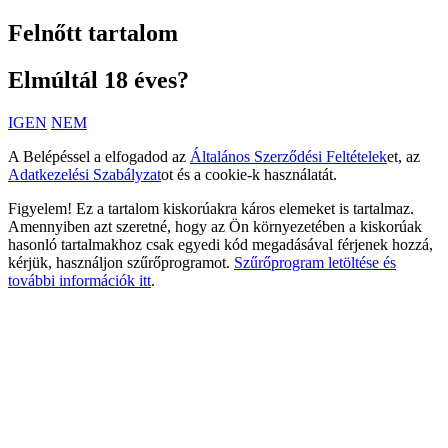
Felnőtt tartalom
Elmúltál 18 éves?
IGEN
NEM
A Belépéssel a elfogadod az
Általános Szerződési Feltételek
et, az
Adatkezelési Szabályzat
ot és a cookie-k használatát.
Figyelem! Ez a tartalom kiskorúakra káros elemeket is tartalmaz.
Amennyiben azt szeretné, hogy az Ön környezetében a kiskorúak
hasonló tartalmakhoz csak egyedi kód megadásával férjenek hozzá,
kérjük, használjon szűrőprogramot.
Szűrőprogram letöltése és
további információk itt
.