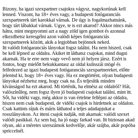
Bizony, ha igazi szexpartner csajokra vágysz, nagykorúnak kell
lenned. Viszont, ha 18+ éves vagy, a budapesti fotógaranciás
szexpartnerek tárt karokkal várnak. De úgy is fogalmazhatnánk,
hogy tárt lábakkal várnak. Ugye, te is ezt akarod? Akkor nincs más
hátra, mint megnyomni azt a nagy zöld igen gombot és azonnal
elkezdhetsz keresgélni azon valódi képes fotógaranciás
szexpartnerek között, akik a legjobban bejönnek neked.
Itt valódi fotógaranciás lányokat fogsz találni. Ha nem hiszed, csak
be kell lépned az oldalra. Akiket itt láthatsz csajokat, mind dugni
akarnak. Ha te erre nem vagy vevő nem jó helyen jársz. Ezért is
fontos, hogy mielőtt bekukkantasz az oldal kulisszái mögé és
felfedezed az igazi budapesti fotógaranciás szexpartnereket, előtte
jelentsd ki, hogy 18+ éves vagy. Ha ez megtörtént, olyan budapesti
lányokat nézhetsz meg, hogy csak na. És teljesítik minden
kívánságod ha ezt akarod. Mi történik, ha elmész az oldalról? Hát,
valószínűleg, nem fogsz ilyen jó budapesti csajokat találni, mint itt.
Sőt, ha vidéki vagy, még akkor is van értelme fellépni az oldalra,
hiszen nem csak budapesti, de vidéki csajok is hirdetnek az oldalon.
Csak kattints rájuk és máris láthatod a teljes adatlapjukat a
rosszlányokon. Az itteni csajok tudják, mit akarnak: valódi szexet
valódi pasikkal. Az sem baj, ha jó nagy farkad van. Itt biztosan akad
olyan, aki a méretes szerszámok kedvelője, akár szájba, akár popóba
spriccelnél.