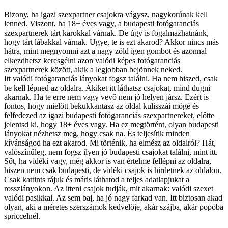
Bizony, ha igazi szexpartner csajokra vágysz, nagykorúnak kell
lenned. Viszont, ha 18+ éves vagy, a budapesti fotógaranciás
szexpartnerek tárt karokkal várnak. De úgy is fogalmazhatnánk,
hogy tárt lábakkal várnak. Ugye, te is ezt akarod? Akkor nincs más
hátra, mint megnyomni azt a nagy zöld igen gombot és azonnal
elkezdhetsz keresgélni azon valódi képes fotógaranciás
szexpartnerek között, akik a legjobban bejönnek neked.
Itt valódi fotógaranciás lányokat fogsz találni. Ha nem hiszed, csak
be kell lépned az oldalra. Akiket itt láthatsz csajokat, mind dugni
akarnak. Ha te erre nem vagy vevő nem jó helyen jársz. Ezért is
fontos, hogy mielőtt bekukkantasz az oldal kulisszái mögé és
felfedezed az igazi budapesti fotógaranciás szexpartnereket, előtte
jelentsd ki, hogy 18+ éves vagy. Ha ez megtörtént, olyan budapesti
lányokat nézhetsz meg, hogy csak na. És teljesítik minden
kívánságod ha ezt akarod. Mi történik, ha elmész az oldalról? Hát,
valószínűleg, nem fogsz ilyen jó budapesti csajokat találni, mint itt.
Sőt, ha vidéki vagy, még akkor is van értelme fellépni az oldalra,
hiszen nem csak budapesti, de vidéki csajok is hirdetnek az oldalon.
Csak kattints rájuk és máris láthatod a teljes adatlapjukat a
rosszlányokon. Az itteni csajok tudják, mit akarnak: valódi szexet
valódi pasikkal. Az sem baj, ha jó nagy farkad van. Itt biztosan akad
olyan, aki a méretes szerszámok kedvelője, akár szájba, akár popóba
spriccelnél.