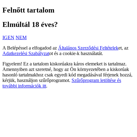
Felnőtt tartalom
Elmúltál 18 éves?
IGEN
NEM
A Belépéssel a elfogadod az
Általános Szerződési Feltételek
et, az
Adatkezelési Szabályzat
ot és a cookie-k használatát.
Figyelem! Ez a tartalom kiskorúakra káros elemeket is tartalmaz.
Amennyiben azt szeretné, hogy az Ön környezetében a kiskorúak
hasonló tartalmakhoz csak egyedi kód megadásával férjenek hozzá,
kérjük, használjon szűrőprogramot.
Szűrőprogram letöltése és
további információk itt
.