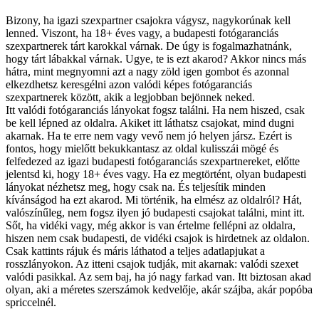
Bizony, ha igazi szexpartner csajokra vágysz, nagykorúnak kell
lenned. Viszont, ha 18+ éves vagy, a budapesti fotógaranciás
szexpartnerek tárt karokkal várnak. De úgy is fogalmazhatnánk,
hogy tárt lábakkal várnak. Ugye, te is ezt akarod? Akkor nincs más
hátra, mint megnyomni azt a nagy zöld igen gombot és azonnal
elkezdhetsz keresgélni azon valódi képes fotógaranciás
szexpartnerek között, akik a legjobban bejönnek neked.
Itt valódi fotógaranciás lányokat fogsz találni. Ha nem hiszed, csak
be kell lépned az oldalra. Akiket itt láthatsz csajokat, mind dugni
akarnak. Ha te erre nem vagy vevő nem jó helyen jársz. Ezért is
fontos, hogy mielőtt bekukkantasz az oldal kulisszái mögé és
felfedezed az igazi budapesti fotógaranciás szexpartnereket, előtte
jelentsd ki, hogy 18+ éves vagy. Ha ez megtörtént, olyan budapesti
lányokat nézhetsz meg, hogy csak na. És teljesítik minden
kívánságod ha ezt akarod. Mi történik, ha elmész az oldalról? Hát,
valószínűleg, nem fogsz ilyen jó budapesti csajokat találni, mint itt.
Sőt, ha vidéki vagy, még akkor is van értelme fellépni az oldalra,
hiszen nem csak budapesti, de vidéki csajok is hirdetnek az oldalon.
Csak kattints rájuk és máris láthatod a teljes adatlapjukat a
rosszlányokon. Az itteni csajok tudják, mit akarnak: valódi szexet
valódi pasikkal. Az sem baj, ha jó nagy farkad van. Itt biztosan akad
olyan, aki a méretes szerszámok kedvelője, akár szájba, akár popóba
spriccelnél.