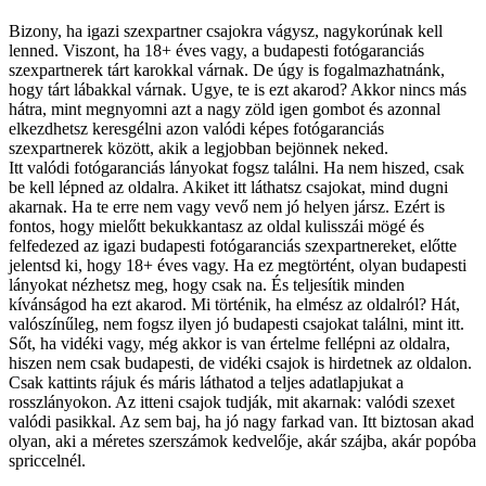
Bizony, ha igazi szexpartner csajokra vágysz, nagykorúnak kell
lenned. Viszont, ha 18+ éves vagy, a budapesti fotógaranciás
szexpartnerek tárt karokkal várnak. De úgy is fogalmazhatnánk,
hogy tárt lábakkal várnak. Ugye, te is ezt akarod? Akkor nincs más
hátra, mint megnyomni azt a nagy zöld igen gombot és azonnal
elkezdhetsz keresgélni azon valódi képes fotógaranciás
szexpartnerek között, akik a legjobban bejönnek neked.
Itt valódi fotógaranciás lányokat fogsz találni. Ha nem hiszed, csak
be kell lépned az oldalra. Akiket itt láthatsz csajokat, mind dugni
akarnak. Ha te erre nem vagy vevő nem jó helyen jársz. Ezért is
fontos, hogy mielőtt bekukkantasz az oldal kulisszái mögé és
felfedezed az igazi budapesti fotógaranciás szexpartnereket, előtte
jelentsd ki, hogy 18+ éves vagy. Ha ez megtörtént, olyan budapesti
lányokat nézhetsz meg, hogy csak na. És teljesítik minden
kívánságod ha ezt akarod. Mi történik, ha elmész az oldalról? Hát,
valószínűleg, nem fogsz ilyen jó budapesti csajokat találni, mint itt.
Sőt, ha vidéki vagy, még akkor is van értelme fellépni az oldalra,
hiszen nem csak budapesti, de vidéki csajok is hirdetnek az oldalon.
Csak kattints rájuk és máris láthatod a teljes adatlapjukat a
rosszlányokon. Az itteni csajok tudják, mit akarnak: valódi szexet
valódi pasikkal. Az sem baj, ha jó nagy farkad van. Itt biztosan akad
olyan, aki a méretes szerszámok kedvelője, akár szájba, akár popóba
spriccelnél.