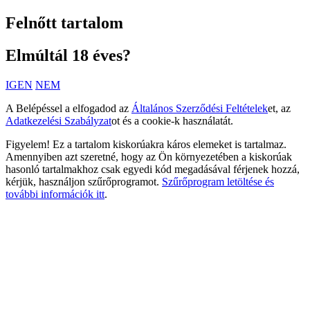
Felnőtt tartalom
Elmúltál 18 éves?
IGEN
NEM
A Belépéssel a elfogadod az
Általános Szerződési Feltételek
et, az
Adatkezelési Szabályzat
ot és a cookie-k használatát.
Figyelem! Ez a tartalom kiskorúakra káros elemeket is tartalmaz.
Amennyiben azt szeretné, hogy az Ön környezetében a kiskorúak
hasonló tartalmakhoz csak egyedi kód megadásával férjenek hozzá,
kérjük, használjon szűrőprogramot.
Szűrőprogram letöltése és
további információk itt
.