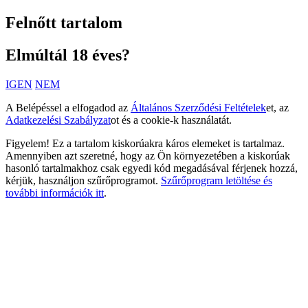
Felnőtt tartalom
Elmúltál 18 éves?
IGEN
NEM
A Belépéssel a elfogadod az
Általános Szerződési Feltételek
et, az
Adatkezelési Szabályzat
ot és a cookie-k használatát.
Figyelem! Ez a tartalom kiskorúakra káros elemeket is tartalmaz.
Amennyiben azt szeretné, hogy az Ön környezetében a kiskorúak
hasonló tartalmakhoz csak egyedi kód megadásával férjenek hozzá,
kérjük, használjon szűrőprogramot.
Szűrőprogram letöltése és
további információk itt
.