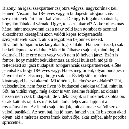
Bizony, ha igazi szexpartner csajokra vágysz, nagykorúnak kell
lenned. Viszont, ha 18+ éves vagy, a budapesti fotógaranciás
szexpartnerek tárt karokkal várnak. De úgy is fogalmazhatnánk,
hogy tárt lábakkal várnak. Ugye, te is ezt akarod? Akkor nincs más
hátra, mint megnyomni azt a nagy zöld igen gombot és azonnal
elkezdhetsz keresgélni azon valódi képes fotógaranciás
szexpartnerek között, akik a legjobban bejönnek neked.
Itt valódi fotógaranciás lányokat fogsz találni. Ha nem hiszed, csak
be kell lépned az oldalra. Akiket itt láthatsz csajokat, mind dugni
akarnak. Ha te erre nem vagy vevő nem jó helyen jársz. Ezért is
fontos, hogy mielőtt bekukkantasz az oldal kulisszái mögé és
felfedezed az igazi budapesti fotógaranciás szexpartnereket, előtte
jelentsd ki, hogy 18+ éves vagy. Ha ez megtörtént, olyan budapesti
lányokat nézhetsz meg, hogy csak na. És teljesítik minden
kívánságod ha ezt akarod. Mi történik, ha elmész az oldalról? Hát,
valószínűleg, nem fogsz ilyen jó budapesti csajokat találni, mint itt.
Sőt, ha vidéki vagy, még akkor is van értelme fellépni az oldalra,
hiszen nem csak budapesti, de vidéki csajok is hirdetnek az oldalon.
Csak kattints rájuk és máris láthatod a teljes adatlapjukat a
rosszlányokon. Az itteni csajok tudják, mit akarnak: valódi szexet
valódi pasikkal. Az sem baj, ha jó nagy farkad van. Itt biztosan akad
olyan, aki a méretes szerszámok kedvelője, akár szájba, akár popóba
spriccelnél.