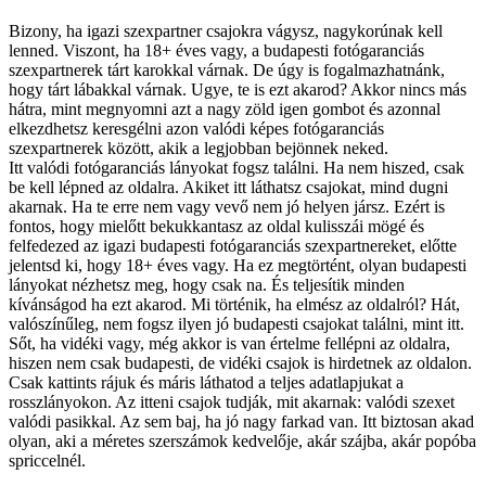
Bizony, ha igazi szexpartner csajokra vágysz, nagykorúnak kell
lenned. Viszont, ha 18+ éves vagy, a budapesti fotógaranciás
szexpartnerek tárt karokkal várnak. De úgy is fogalmazhatnánk,
hogy tárt lábakkal várnak. Ugye, te is ezt akarod? Akkor nincs más
hátra, mint megnyomni azt a nagy zöld igen gombot és azonnal
elkezdhetsz keresgélni azon valódi képes fotógaranciás
szexpartnerek között, akik a legjobban bejönnek neked.
Itt valódi fotógaranciás lányokat fogsz találni. Ha nem hiszed, csak
be kell lépned az oldalra. Akiket itt láthatsz csajokat, mind dugni
akarnak. Ha te erre nem vagy vevő nem jó helyen jársz. Ezért is
fontos, hogy mielőtt bekukkantasz az oldal kulisszái mögé és
felfedezed az igazi budapesti fotógaranciás szexpartnereket, előtte
jelentsd ki, hogy 18+ éves vagy. Ha ez megtörtént, olyan budapesti
lányokat nézhetsz meg, hogy csak na. És teljesítik minden
kívánságod ha ezt akarod. Mi történik, ha elmész az oldalról? Hát,
valószínűleg, nem fogsz ilyen jó budapesti csajokat találni, mint itt.
Sőt, ha vidéki vagy, még akkor is van értelme fellépni az oldalra,
hiszen nem csak budapesti, de vidéki csajok is hirdetnek az oldalon.
Csak kattints rájuk és máris láthatod a teljes adatlapjukat a
rosszlányokon. Az itteni csajok tudják, mit akarnak: valódi szexet
valódi pasikkal. Az sem baj, ha jó nagy farkad van. Itt biztosan akad
olyan, aki a méretes szerszámok kedvelője, akár szájba, akár popóba
spriccelnél.