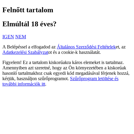
Felnőtt tartalom
Elmúltál 18 éves?
IGEN
NEM
A Belépéssel a elfogadod az
Általános Szerződési Feltételek
et, az
Adatkezelési Szabályzat
ot és a cookie-k használatát.
Figyelem! Ez a tartalom kiskorúakra káros elemeket is tartalmaz.
Amennyiben azt szeretné, hogy az Ön környezetében a kiskorúak
hasonló tartalmakhoz csak egyedi kód megadásával férjenek hozzá,
kérjük, használjon szűrőprogramot.
Szűrőprogram letöltése és
további információk itt
.