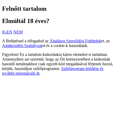
Felnőtt tartalom
Elmúltál 18 éves?
IGEN
NEM
A Belépéssel a elfogadod az
Általános Szerződési Feltételek
et, az
Adatkezelési Szabályzat
ot és a cookie-k használatát.
Figyelem! Ez a tartalom kiskorúakra káros elemeket is tartalmaz.
Amennyiben azt szeretné, hogy az Ön környezetében a kiskorúak
hasonló tartalmakhoz csak egyedi kód megadásával férjenek hozzá,
kérjük, használjon szűrőprogramot.
Szűrőprogram letöltése és
további információk itt
.