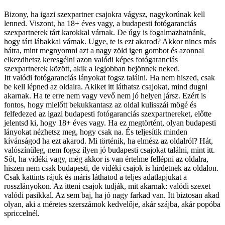
Bizony, ha igazi szexpartner csajokra vágysz, nagykorúnak kell
lenned. Viszont, ha 18+ éves vagy, a budapesti fotógaranciás
szexpartnerek tárt karokkal várnak. De úgy is fogalmazhatnánk,
hogy tárt lábakkal várnak. Ugye, te is ezt akarod? Akkor nincs más
hátra, mint megnyomni azt a nagy zöld igen gombot és azonnal
elkezdhetsz keresgélni azon valódi képes fotógaranciás
szexpartnerek között, akik a legjobban bejönnek neked.
Itt valódi fotógaranciás lányokat fogsz találni. Ha nem hiszed, csak
be kell lépned az oldalra. Akiket itt láthatsz csajokat, mind dugni
akarnak. Ha te erre nem vagy vevő nem jó helyen jársz. Ezért is
fontos, hogy mielőtt bekukkantasz az oldal kulisszái mögé és
felfedezed az igazi budapesti fotógaranciás szexpartnereket, előtte
jelentsd ki, hogy 18+ éves vagy. Ha ez megtörtént, olyan budapesti
lányokat nézhetsz meg, hogy csak na. És teljesítik minden
kívánságod ha ezt akarod. Mi történik, ha elmész az oldalról? Hát,
valószínűleg, nem fogsz ilyen jó budapesti csajokat találni, mint itt.
Sőt, ha vidéki vagy, még akkor is van értelme fellépni az oldalra,
hiszen nem csak budapesti, de vidéki csajok is hirdetnek az oldalon.
Csak kattints rájuk és máris láthatod a teljes adatlapjukat a
rosszlányokon. Az itteni csajok tudják, mit akarnak: valódi szexet
valódi pasikkal. Az sem baj, ha jó nagy farkad van. Itt biztosan akad
olyan, aki a méretes szerszámok kedvelője, akár szájba, akár popóba
spriccelnél.