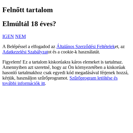
Felnőtt tartalom
Elmúltál 18 éves?
IGEN
NEM
A Belépéssel a elfogadod az
Általános Szerződési Feltételek
et, az
Adatkezelési Szabályzat
ot és a cookie-k használatát.
Figyelem! Ez a tartalom kiskorúakra káros elemeket is tartalmaz.
Amennyiben azt szeretné, hogy az Ön környezetében a kiskorúak
hasonló tartalmakhoz csak egyedi kód megadásával férjenek hozzá,
kérjük, használjon szűrőprogramot.
Szűrőprogram letöltése és
további információk itt
.