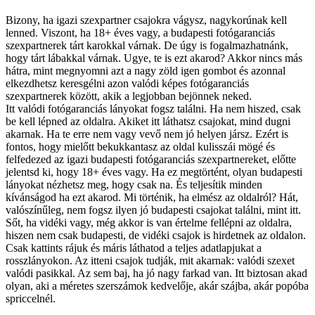
Bizony, ha igazi szexpartner csajokra vágysz, nagykorúnak kell
lenned. Viszont, ha 18+ éves vagy, a budapesti fotógaranciás
szexpartnerek tárt karokkal várnak. De úgy is fogalmazhatnánk,
hogy tárt lábakkal várnak. Ugye, te is ezt akarod? Akkor nincs más
hátra, mint megnyomni azt a nagy zöld igen gombot és azonnal
elkezdhetsz keresgélni azon valódi képes fotógaranciás
szexpartnerek között, akik a legjobban bejönnek neked.
Itt valódi fotógaranciás lányokat fogsz találni. Ha nem hiszed, csak
be kell lépned az oldalra. Akiket itt láthatsz csajokat, mind dugni
akarnak. Ha te erre nem vagy vevő nem jó helyen jársz. Ezért is
fontos, hogy mielőtt bekukkantasz az oldal kulisszái mögé és
felfedezed az igazi budapesti fotógaranciás szexpartnereket, előtte
jelentsd ki, hogy 18+ éves vagy. Ha ez megtörtént, olyan budapesti
lányokat nézhetsz meg, hogy csak na. És teljesítik minden
kívánságod ha ezt akarod. Mi történik, ha elmész az oldalról? Hát,
valószínűleg, nem fogsz ilyen jó budapesti csajokat találni, mint itt.
Sőt, ha vidéki vagy, még akkor is van értelme fellépni az oldalra,
hiszen nem csak budapesti, de vidéki csajok is hirdetnek az oldalon.
Csak kattints rájuk és máris láthatod a teljes adatlapjukat a
rosszlányokon. Az itteni csajok tudják, mit akarnak: valódi szexet
valódi pasikkal. Az sem baj, ha jó nagy farkad van. Itt biztosan akad
olyan, aki a méretes szerszámok kedvelője, akár szájba, akár popóba
spriccelnél.