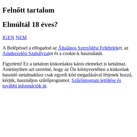
Felnőtt tartalom
Elmúltál 18 éves?
IGEN
NEM
A Belépéssel a elfogadod az
Általános Szerződési Feltételek
et, az
Adatkezelési Szabályzat
ot és a cookie-k használatát.
Figyelem! Ez a tartalom kiskorúakra káros elemeket is tartalmaz.
Amennyiben azt szeretné, hogy az Ön környezetében a kiskorúak
hasonló tartalmakhoz csak egyedi kód megadásával férjenek hozzá,
kérjük, használjon szűrőprogramot.
Szűrőprogram letöltése és
további információk itt
.