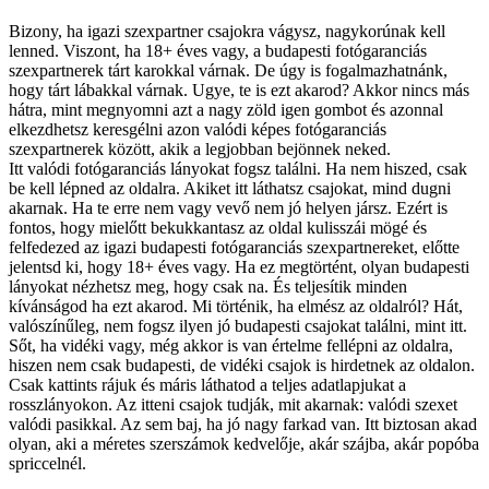
Bizony, ha igazi szexpartner csajokra vágysz, nagykorúnak kell
lenned. Viszont, ha 18+ éves vagy, a budapesti fotógaranciás
szexpartnerek tárt karokkal várnak. De úgy is fogalmazhatnánk,
hogy tárt lábakkal várnak. Ugye, te is ezt akarod? Akkor nincs más
hátra, mint megnyomni azt a nagy zöld igen gombot és azonnal
elkezdhetsz keresgélni azon valódi képes fotógaranciás
szexpartnerek között, akik a legjobban bejönnek neked.
Itt valódi fotógaranciás lányokat fogsz találni. Ha nem hiszed, csak
be kell lépned az oldalra. Akiket itt láthatsz csajokat, mind dugni
akarnak. Ha te erre nem vagy vevő nem jó helyen jársz. Ezért is
fontos, hogy mielőtt bekukkantasz az oldal kulisszái mögé és
felfedezed az igazi budapesti fotógaranciás szexpartnereket, előtte
jelentsd ki, hogy 18+ éves vagy. Ha ez megtörtént, olyan budapesti
lányokat nézhetsz meg, hogy csak na. És teljesítik minden
kívánságod ha ezt akarod. Mi történik, ha elmész az oldalról? Hát,
valószínűleg, nem fogsz ilyen jó budapesti csajokat találni, mint itt.
Sőt, ha vidéki vagy, még akkor is van értelme fellépni az oldalra,
hiszen nem csak budapesti, de vidéki csajok is hirdetnek az oldalon.
Csak kattints rájuk és máris láthatod a teljes adatlapjukat a
rosszlányokon. Az itteni csajok tudják, mit akarnak: valódi szexet
valódi pasikkal. Az sem baj, ha jó nagy farkad van. Itt biztosan akad
olyan, aki a méretes szerszámok kedvelője, akár szájba, akár popóba
spriccelnél.